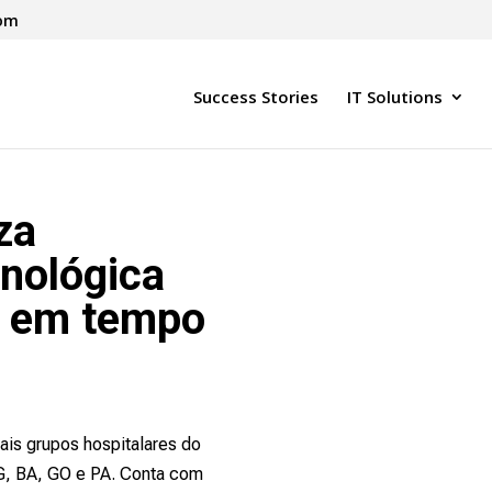
com
Success Stories
IT Solutions
za
cnológica
i em tempo
ais grupos hospitalares do
G, BA, GO e PA. Conta com