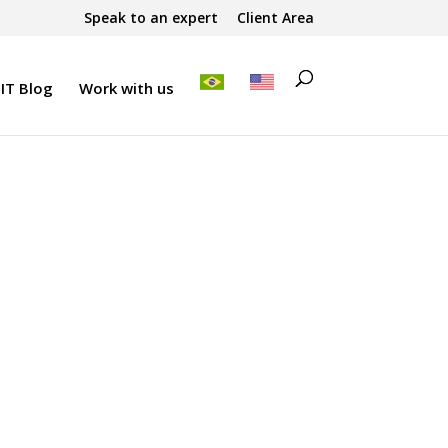
Speak to an expert
Client Area
IT Blog
Work with us