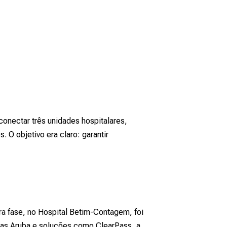
conectar três unidades hospitalares,
 O objetivo era claro: garantir
ra fase, no Hospital Betim-Contagem, foi
ias Aruba e soluções como ClearPass, a