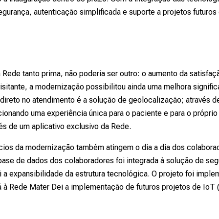
gurança, autenticação simplificada e suporte a projetos futuro
 Rede tanto prima, não poderia ser outro: o aumento da satisfaç
visitante, a modernização possibilitou ainda uma melhora signifi
direto no atendimento é a solução de geolocalização; através del
cionando uma experiência única para o paciente e para o próprio
és de um aplicativo exclusivo da Rede.
ícios da modernização também atingem o dia a dia dos colabor
base de dados dos colaboradores foi integrada à solução de se
 a expansibilidade da estrutura tecnológica. O projeto foi imp
 à Rede Mater Dei a implementação de futuros projetos de IoT (