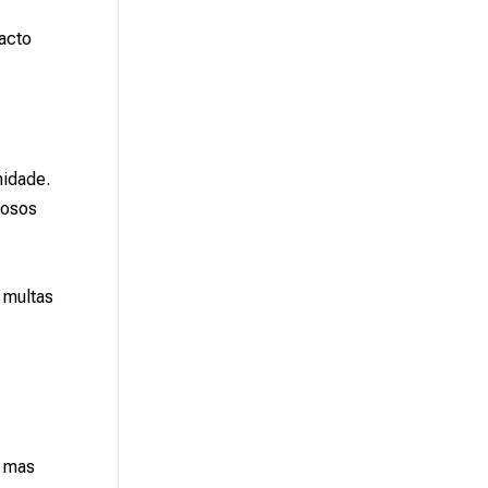
acto
midade.
rosos
 multas
.
, mas