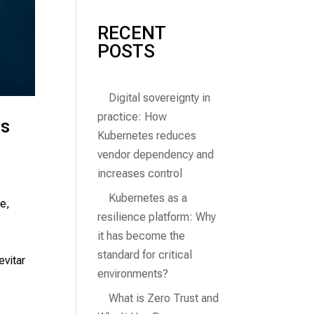
RECENT
POSTS
Digital sovereignty in
practice: How
as
Kubernetes reduces
vendor dependency and
increases control
Kubernetes as a
e,
resilience platform: Why
it has become the
standard for critical
evitar
environments?
What is Zero Trust and