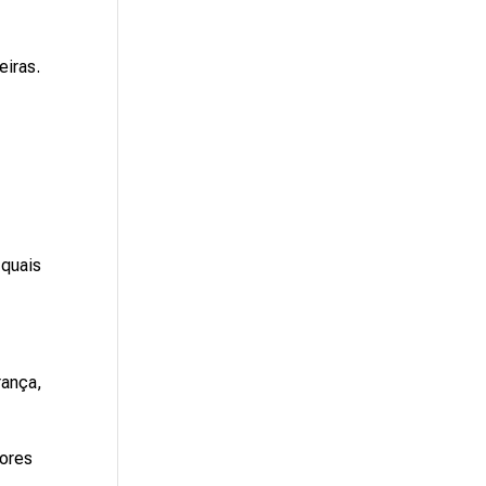
eiras.
 quais
rança,
tores