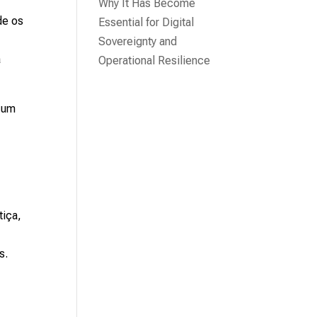
Why It Has Become
de os
Essential for Digital
Sovereignty and
a
Operational Resilience
m um
tiça,
s.